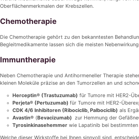
Oberflächenmerkmalen der Krebszellen.
Chemotherapie
Die Chemotherapie gehört zu den bekanntesten Behandlungsf
Begleitmedikamente lassen sich die meisten Nebenwirkunge
Immuntherapie
Neben Chemotherapie und Antihormeneller Therapie stehen 
kleinen Moleküle präzise an den Tumorzellen an und schon
Herceptin® (Trastuzumab)
für Tumore mit HER2-Übe
Perjeta® (Pertuzumab)
für Tumore mit HER2-Überex
CDK 4/6 Inhibitoren (Ribociclib, Palbociclib)
als Ergä
Avastin®
(
Bevacizumab)
zur Hemmung der Gefäßne
Tyrosinkinasehemmer
wie Lapatinib bei bestimmten
Welche dieser Wirkstoffe bei Ihnen sinnvoll sind, entscheid