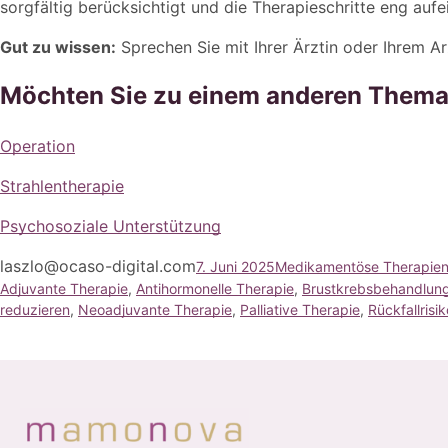
sorgfältig berücksichtigt und die Therapieschritte eng auf
Gut zu wissen:
Sprechen Sie mit Ihrer Ärztin oder Ihrem A
Möchten Sie zu einem anderen Thema
Operation
Strahlentherapie
Psychosoziale Unterstützung
laszlo@ocaso-digital.com
7. Juni 2025
Medikamentöse Therapie
Adjuvante Therapie
, 
Antihormonelle Therapie
, 
Brustkrebsbehandlun
reduzieren
, 
Neoadjuvante Therapie
, 
Palliative Therapie
, 
Rückfallrisi