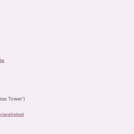
de
ess Tower')
rrierefreiheit