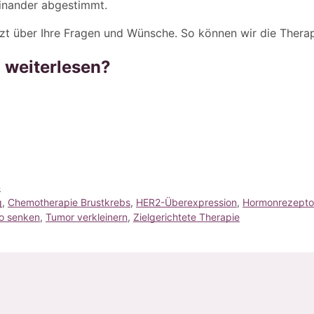
einander abgestimmt.
rzt über Ihre Fragen und Wünsche. So können wir die Therap
 weiterlesen?
n
g
, 
Chemotherapie Brustkrebs
, 
HER2-Überexpression
, 
Hormonrezeptor
ko senken
, 
Tumor verkleinern
, 
Zielgerichtete Therapie