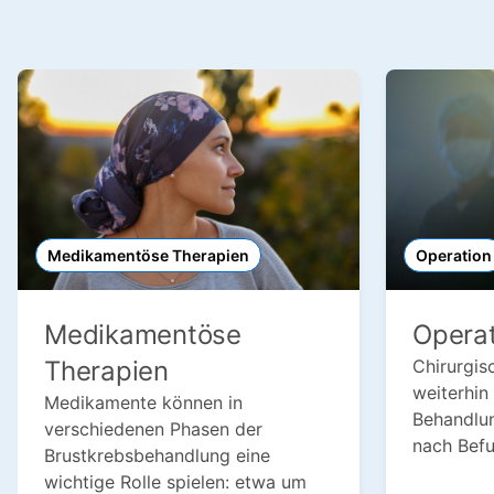
Medikamentöse Therapien
Operation
Medikamentöse
Operat
Therapien
Chirurgisc
weiterhin 
Medikamente können in
Behandlun
verschiedenen Phasen der
nach Bef
Brustkrebsbehandlung eine
wichtige Rolle spielen: etwa um