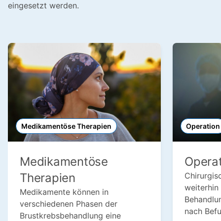
eingesetzt werden.
Medikamentöse Therapien
Operation
Medikamentöse
Operat
Therapien
Chirurgisc
weiterhin 
Medikamente können in
Behandlun
verschiedenen Phasen der
nach Bef
Brustkrebsbehandlung eine