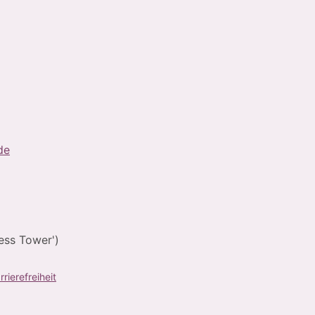
de
ess Tower')
rrierefreiheit