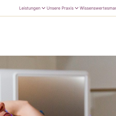
Leistungen
Unsere Praxis
Wissenswertes
ma
Mammographie
Die Standorte
Unsere
Tastuntersuchung
Bildgalerie
Mitgli
Ultraschall
Biopsie
Fallkonferenz
Nachsorge