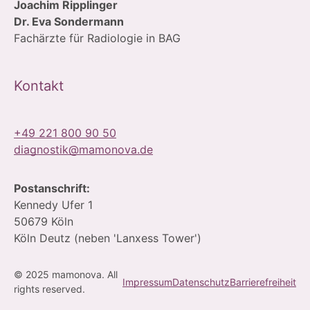
Joachim Ripplinger
Dr. Eva Sondermann
Fachärzte für Radiologie in BAG
Kontakt
+49 221 800 90 50
diagnostik@mamonova.de
Postanschrift:
Kennedy Ufer 1
50679 Köln
Köln Deutz (neben 'Lanxess Tower')
© 2025 mamonova. All
Kontakt & Terminanfrage
Impressum
Datenschutz
Barrierefreiheit
rights reserved.