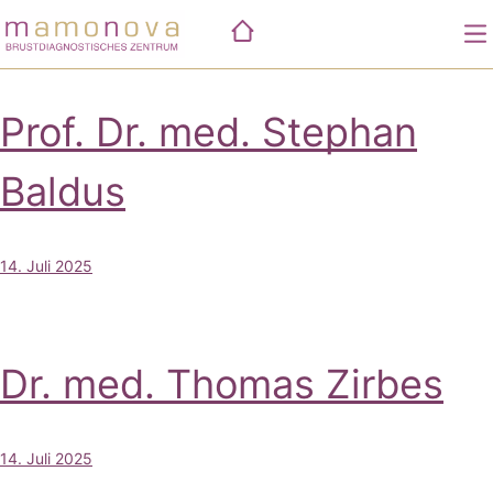
Zum
Inhalt
springen
Prof. Dr. med. Stephan
Leistungen
Unsere Praxis
Mammographie
Baldus
Wissenswertes
Tastuntersuchung
Die Standorte
mamonova Netzwerk
Ultraschall
Bildgalerie
Karriere
Biopsie
Unsere Philosophie
14. Juli 2025
Fallkonferenz
Mitglieder
Nachsorge
Dr. med. Thomas Zirbes
14. Juli 2025