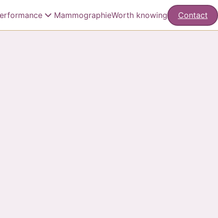
erformance
Mammographie
Worth knowing
Contact
konferenz
sie
aschall
untersuchung