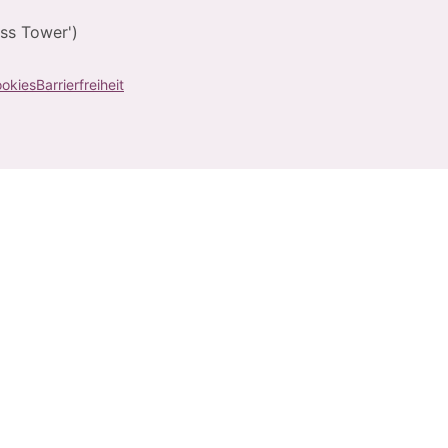
ss Tower')
okies
Barrierfreiheit