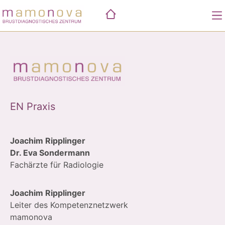
Skip
to
content
Practices
Performance
Mammographie
Fallkonferenz
Worth knowing
Biopsie
EN Praxis
Ultraschall
Tastuntersuchung
Joachim Ripplinger
Dr. Eva Sondermann
Fachärzte für Radiologie
Joachim Ripplinger
Leiter des Kompetenznetzwerk
mamonova